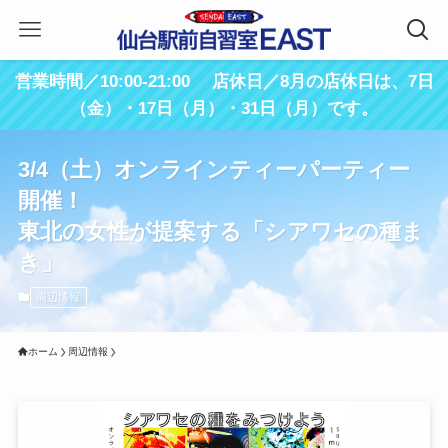
営業時間／10:00-21:00 店休日／8月の店休日は、7日
（金）・17日（月）・31日（月）です。
3/4（土）オンラインティーパーティー
開催！
東北の女性が提案する「シアワセの種ま
き」
周辺情報
ホーム
周辺情報