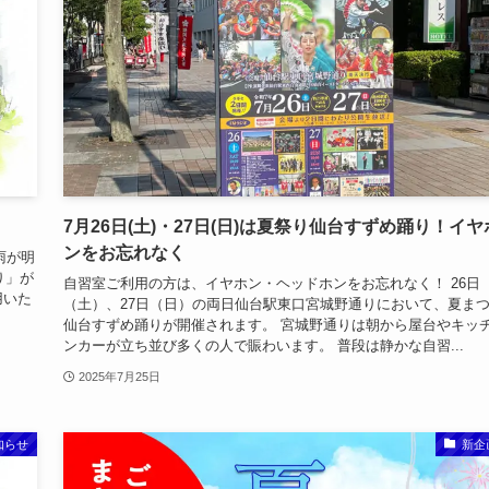
7月26日(土)・27日(日)は夏祭り仙台すずめ踊り！イヤ
ンをお忘れなく
雨が明
り」が
自習室ご利用の方は、イヤホン・ヘッドホンをお忘れなく！ 26日
用いた
（土）、27日（日）の両日仙台駅東口宮城野通りにおいて、夏ま
仙台すずめ踊りが開催されます。 宮城野通りは朝から屋台やキッ
ンカーが立ち並び多くの人で賑わいます。 普段は静かな自習...
2025年7月25日
知らせ
新企