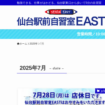
勉強できる、仕事がはかどる。仙台駅東口から歩いて5分の自習室
営業時間／10:
ホーム
2025年
7月
2025年7月
– date –
お