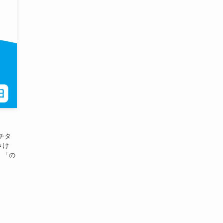
チタ
さけ
。「の