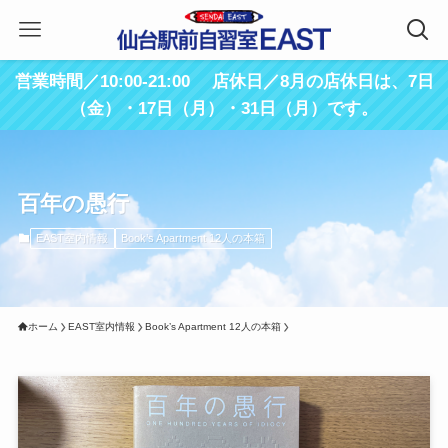
営業時間／10:00-21:00 店休日／8月の店休日は、7日
（金）・17日（月）・31日（月）です。
百年の愚行
EAST室内情報
Book’s Apartment 12人の本箱
ホーム
EAST室内情報
Book’s Apartment 12人の本箱